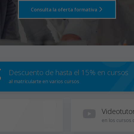
Consulta la oferta formativa
Descuento de hasta el 15% en cursos
al matricularte en varios cursos
Videotutor
en los cursos