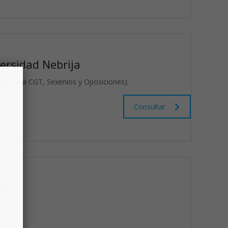
versidad Nebrija
lido para CGT, Sexenios y Oposiciones).
Consultar
os