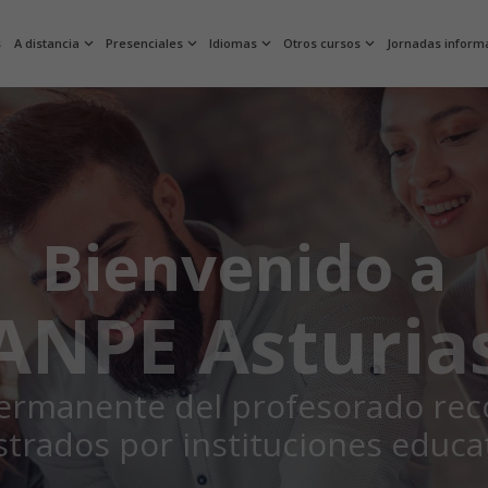
s
A distancia
Presenciales
Idiomas
Otros cursos
Jornadas inform
Bienvenido a
ANPE Asturia
rmanente del profesorado recon
strados por instituciones educa