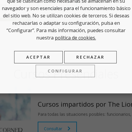
que se clasifican como necesarias se almacenan en su
Consultar
navegador y son esenciales para el funcionamiento básico
del sitio web. No se utilizan cookies de terceros. Si deseas
rechazarlas o adaptar su configuración, pulsa en
“Configurar”. Para más información, puedes consultar
nuestra
política de cookies.
ACEPTAR
RECHAZAR
Cursos
Presenciales
CONFIGURAR
Cursos impartidos por The Lio
Para todas las situaciones posibles: funcionarios,
Consultar