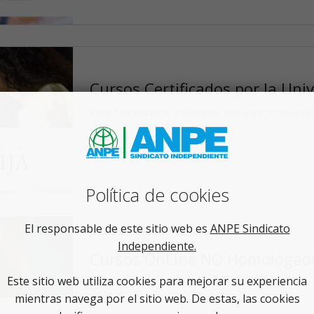
Cursos Certificados por la Uni
Para funcionarios o interinos con experiencia (Vá
Política de cookies
El responsable de este sitio web es
ANPE Sindicato
Independiente.
Cursos OnLine NO Homologad
Este sitio web utiliza cookies para mejorar su experiencia
Para opositores o interinos con y sin experiencia.
mientras navega por el sitio web. De estas, las cookies