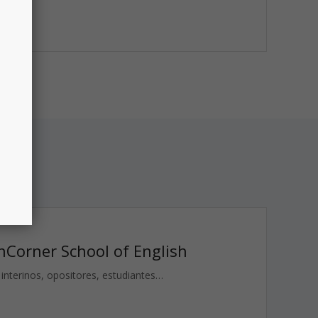
nCorner School of English
 interinos, opositores, estudiantes…