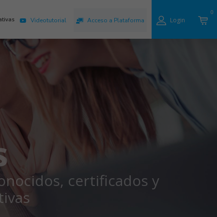
0
ativas
Login
Videotutorial
Acceso a Plataforma
s
ocidos, certificados y
tivas