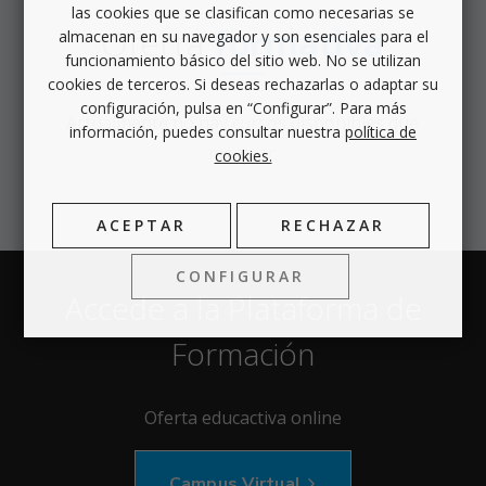
las cookies que se clasifican como necesarias se
Oferta
formativa
almacenan en su navegador y son esenciales para el
funcionamiento básico del sitio web. No se utilizan
cookies de terceros. Si deseas rechazarlas o adaptar su
configuración, pulsa en “Configurar”. Para más
Actualmente no hay cursos disponibles que
información, puedes consultar nuestra
política de
mostrar.
cookies.
ACEPTAR
RECHAZAR
CONFIGURAR
Accede a la Plataforma de
Formación
Oferta educactiva online
Campus Virtual