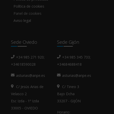
Política de cookies
Panel de cookies
Aviso legal
Sede Oviedo
Sede Gijón
+34 985 271 920;
+34 985 345 733;
+34618590028
+34684688418
asturias@anpe.es
asturias@anpe.es
C/ Jesús Arias de
C/ Tineo 3
Velasco 2
Bajo Dcha
Esc Izda - 1º Izda
33207 - GIJÓN
33005 - OVIEDO
Horario: