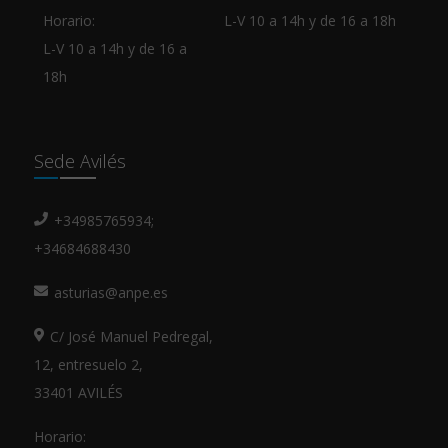
Horario:
L-V 10 a 14h y de 16 a 18h
L-V 10 a 14h y de 16 a
18h
Sede Avilés
+34985765934;
+34684688430
asturias@anpe.es
C/ José Manuel Pedregal,
12, entresuelo 2,
33401 AVILÉS
Horario: