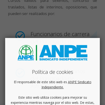
Cursos válidos para sexenios, concurso de
traslados, listas de interinos, oposiciones, que
pueden ser realizados por:
Funcionarios de carrera
del Principado de
Asturias
Funcionarios interinos
Política de cookies
del Principado de
El responsable de este sitio web es
ANPE Sindicato
Asturias
Independiente.
Este sitio web utiliza cookies para mejorar su
experiencia mientras navega por el sitio web. De estas,