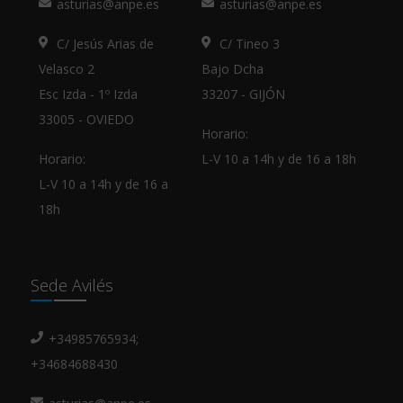
asturias@anpe.es
asturias@anpe.es
C/ Jesús Arias de
C/ Tineo 3
Velasco 2
Bajo Dcha
Esc Izda - 1º Izda
33207 - GIJÓN
33005 - OVIEDO
Horario:
Horario:
L-V 10 a 14h y de 16 a 18h
L-V 10 a 14h y de 16 a
18h
Sede Avilés
+34985765934;
+34684688430