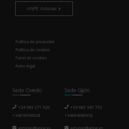
ANPE Asturias
Política de privacidad
Política de cookies
Panel de cookies
Aviso legal
Sede Oviedo
Sede Gijón
+34 985 271 920;
+34 985 345 733;
+34618590028
+34684688418
asturias@anpe.es
asturias@anpe.es