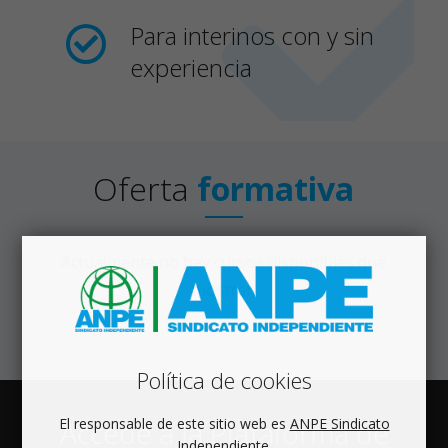
Para interinos con y sin
experiencia
Oferta
formativa
Actualmente no hay cursos disponibles que
mostrar.
Política de cookies
El responsable de este sitio web es
ANPE Sindicato
Accede a la Plataforma de
Independiente.