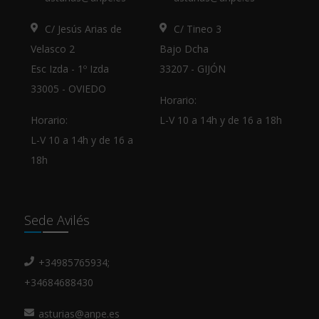
C/ Jesús Arias de
C/ Tineo 3
Velasco 2
Bajo Dcha
Esc Izda - 1º Izda
33207 - GIJÓN
33005 - OVIEDO
Horario:
Horario:
L-V 10 a 14h y de 16 a 18h
L-V 10 a 14h y de 16 a
18h
Sede Avilés
+34985765934;
+34684688430
asturias@anpe.es