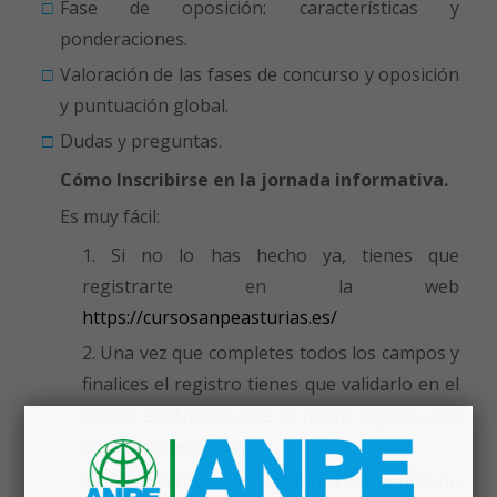
Fase de oposición: características y
ponderaciones.
Valoración de las fases de concurso y oposición
y puntuación global.
Dudas y preguntas.
Cómo Inscribirse en la jornada informativa.
Es muy fácil:
Si no lo has hecho ya, tienes que
registrarte en la web
https://cursosanpeasturias.es/
Una vez que completes todos los campos y
finalices el registro tienes que validarlo en el
correo electrónico que te habrá llegado a tu
dirección electrónica.
Ya estás registrado/a, ahora vas dentro de