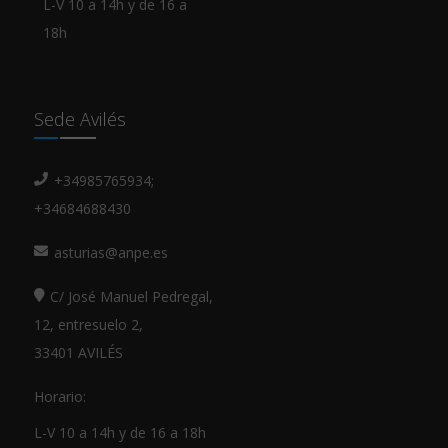
L-V 10 a 14h y de 16 a
18h
Sede Avilés
+34985765934;
+34684688430
asturias@anpe.es
C/ José Manuel Pedregal,
12, entresuelo 2,
33401 AVILÉS
Horario:
L-V 10 a 14h y de 16 a 18h