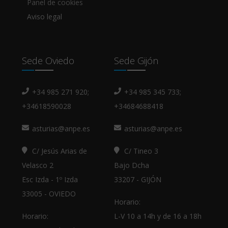
Panel de cookies
Aviso legal
Sede Oviedo
Sede Gijón
+34 985 271 920;
+34 985 345 733;
+34618590028
+34684688418
asturias@anpe.es
asturias@anpe.es
C/ Jesús Arias de
C/ Tineo 3
Velasco 2
Bajo Dcha
Esc Izda - 1º Izda
33207 - GIJÓN
33005 - OVIEDO
Horario:
Horario:
L-V 10 a 14h y de 16 a 18h