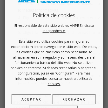
la web
https://cursosanpeasturias.es
, a
Jornadas Informativas
.
Política de cookies
Eliges la jornada informativa concreta y
haces clic en consultar.
El responsable de este sitio web es
ANPE Sindicato
Independiente.
Eliges la fecha y añades la jornada a la
cesta.
Este sitio web utiliza cookies para mejorar su
Haz clic en el carrito o en ver cesta y
experiencia mientras navega por el sitio web. De estas,
las cookies que se clasifican como necesarias se
finaliza preinscripción, posteriormente
almacenan en su navegador y son esenciales para el
rellena tus datos personales.
funcionamiento básico del sitio web. No se utilizan
Adjunta la documentación necesaria.
cookies de terceros. Si deseas rechazarlas o adaptar su
configuración, pulsa en “Configurar”. Para más
Si es necesario, efectúa el pago en la
información, puedes consultar nuestra
política de
pasarela y finaliza el proceso.
cookies.
Si quieres ver un vídeo tutorial de cómo
ACEPTAR
RECHAZAR
inscribirse, haz clic en en el siguiente enlace: