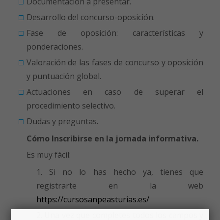
Documentación a presentar.
Desarrollo del concurso-oposición.
Fase de oposición: características y
ponderaciones.
Valoración de las fases de concurso y oposición
y puntuación global.
Actuaciones en caso de superar el
procedimiento selectivo.
Dudas y preguntas.
Cómo Inscribirse en la jornada informativa.
Es muy fácil:
Si no lo has hecho ya, tienes que
registrarte en la web
https://cursosanpeasturias.es/
Una vez que completes todos los campos y