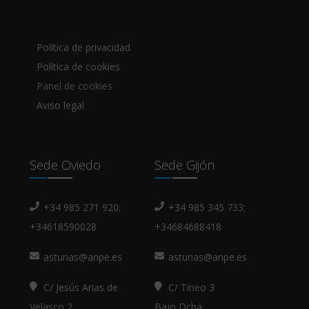
Política de privacidad
Política de cookies
Panel de cookies
Aviso legal
Sede Oviedo
Sede Gijón
+34 985 271 920;
+34 985 345 733;
+34618590028
+34684688418
asturias@anpe.es
asturias@anpe.es
C/ Jesús Arias de
C/ Tineo 3
Velasco 2
Bajo Dcha