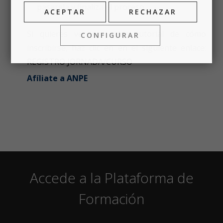
pasarela y finaliza el proceso.
ACEPTAR
RECHAZAR
Si quieres ver un vídeo tutorial de cómo
CONFIGURAR
inscribirse, haz clic en en el siguiente enlace:
REGISTRO JORNADA/CURSO
Afíliate a ANPE
Accede a la Plataforma de
Formación