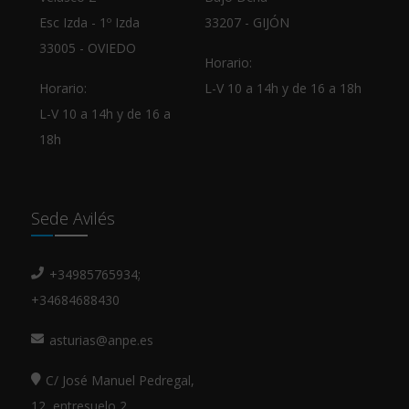
Esc Izda - 1º Izda
33207 - GIJÓN
33005 - OVIEDO
Horario:
Horario:
L-V 10 a 14h y de 16 a 18h
L-V 10 a 14h y de 16 a
18h
Sede Avilés
+34985765934;
+34684688430
asturias@anpe.es
C/ José Manuel Pedregal,
12, entresuelo 2,