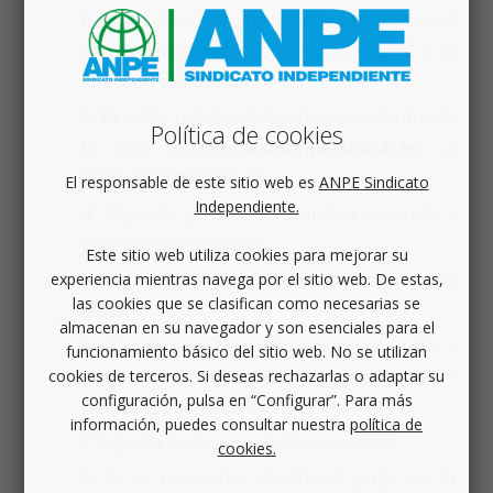
finalices el registro tienes que validarlo en el
correo electrónico que te habrá llegado a tu
dirección electrónica.
Ya estás registrado/a, ahora vas dentro de
Política de cookies
la web
https://cursosanpeasturias.es
, a
Jornadas Informativas
.
El responsable de este sitio web es
ANPE Sindicato
Independiente.
Eliges la jornada informativa concreta y
haces clic en consultar.
Este sitio web utiliza cookies para mejorar su
Eliges la fecha y añades la jornada a la
experiencia mientras navega por el sitio web. De estas,
las cookies que se clasifican como necesarias se
cesta.
almacenan en su navegador y son esenciales para el
Haz clic en el carrito o en ver cesta y
funcionamiento básico del sitio web. No se utilizan
finaliza preinscripción, posteriormente
cookies de terceros. Si deseas rechazarlas o adaptar su
configuración, pulsa en “Configurar”. Para más
rellena tus datos personales.
información, puedes consultar nuestra
política de
Adjunta la documentación necesaria.
cookies.
Si es necesario, efectúa el pago en la