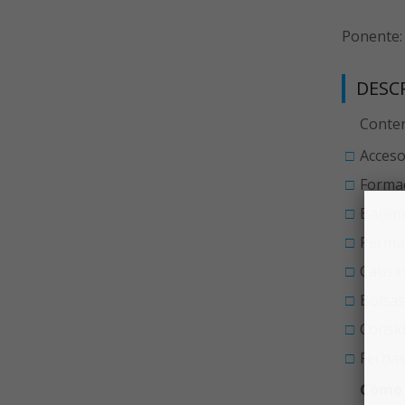
Ponente:
DESC
Conten
Acceso 
Formac
Baremo
Perman
Causas
Bolsas
Consid
Fechas
Cómo I