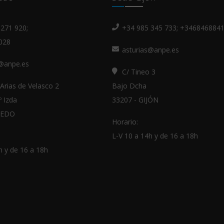
271 920;
+34 985 345 733; +346846884
028
asturias@anpe.es
s@anpe.es
C/ Tineo 3
Arias de Velasco 2
Bajo Dcha
º Izda
33207 - GIJÓN
IEDO
Horario:
L-V 10 a 14h y de 16 a 18h
h y de 16 a 18h