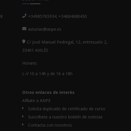
18
+34985765934; +34684688430
asturias@anpe.es
C/ José Manuel Pedregal, 12, entresuelo 2,
33401 AVILÉS
Horario:
L-V 10 a 14h y de 16 a 18h
Otros enlaces de interés
Afíliate a ANPE
Solicita duplicado de certificado de curso
Suscríbete a nuestro boletín de noticias
Contacta con nosotros