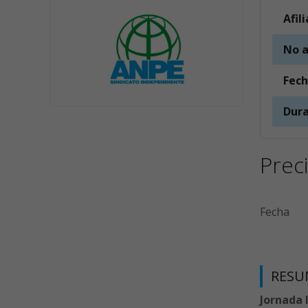
Afil
No a
Fec
Dura
Prec
Fecha
RESU
Jornada 