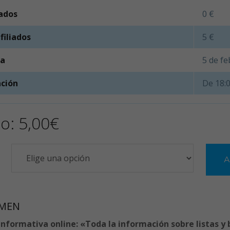
iados
0 €
filiados
5 €
ha
5 de f
ción
De 18:0
io:
5,00
€
A
MEN
Informativa online: «Toda la información sobre listas y