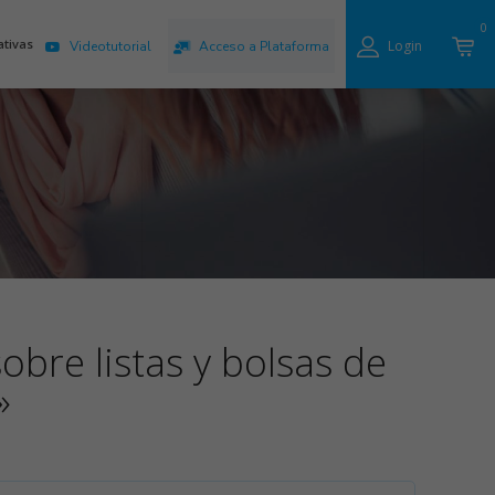
0
ativas
Login
Videotutorial
Acceso a Plataforma
obre listas y bolsas de
»