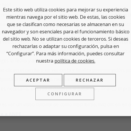
fácil:
Este sitio web utiliza cookies para mejorar su experiencia
i no lo has hecho ya, tienes que registrarte en la web
https:/
mientras navega por el sitio web. De estas, las cookies
que se clasifican como necesarias se almacenan en su
na vez que completes todos los campos y finalices el registr
navegador y son esenciales para el funcionamiento básico
abrá llegado a tu dirección electrónica.
del sitio web. No se utilizan cookies de terceros. Si deseas
a estás registrado/a, ahora vas dentro de la web
https://cur
rechazarlas o adaptar su configuración, pulsa en
liges la jornada informativa concreta y haces clic en consultar
“Configurar”. Para más información, puedes consultar
liges la fecha y añades la jornada a la cesta.
nuestra
política de cookies.
az clic en el carrito o en ver cesta y finaliza preinscripción,
djunta la documentación necesaria.
ACEPTAR
RECHAZAR
i es necesario, efectúa el pago en la pasarela y finaliza el pr
CONFIGURAR
res ver un vídeo tutorial de cómo inscribirse, haz clic en en 
te a ANPE