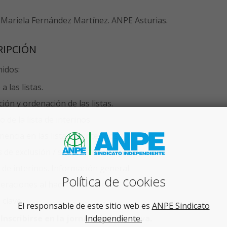
 Mariela Fernández Martínez. ANPE Asturias.
RIPCIÓN
idos:
a las listas.
ión y ordenación de las listas.
 de la lista de interinos.
encia en las listas de interinos.
 de exclusión / suspensión temporal.
 de interinos. Información general.
Política de cookies
eraciones al hacer peticiones.
 clave.
El responsable de este sitio web es
ANPE Sindicato
Independiente.
nscribirse en la jornada informativa.