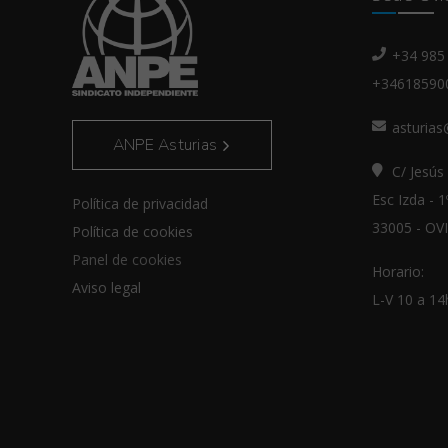
+34 985 
+34618590
asturia
ANPE Asturias
C/ Jesús 
Esc Izda - 1
Política de privacidad
33005 - OV
Política de cookies
Panel de cookies
Horario:
Aviso legal
L-V 10 a 14