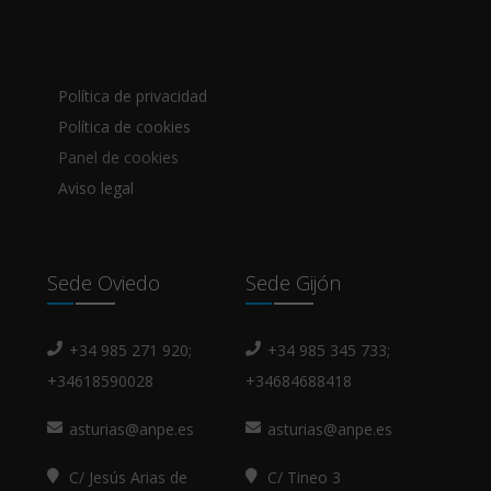
Política de privacidad
Política de cookies
Panel de cookies
Aviso legal
Sede Oviedo
Sede Gijón
+34 985 271 920;
+34 985 345 733;
+34618590028
+34684688418
asturias@anpe.es
asturias@anpe.es
C/ Jesús Arias de
C/ Tineo 3