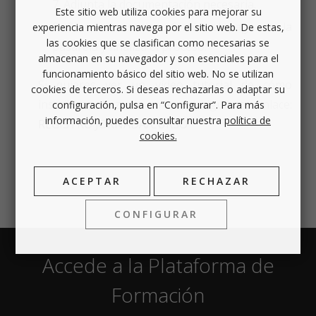
Adjunta la documentación necesaria.
Este sitio web utiliza cookies para mejorar su
Si es necesario, efectúa el pago en la
experiencia mientras navega por el sitio web. De estas,
las cookies que se clasifican como necesarias se
pasarela y finaliza el proceso.
almacenan en su navegador y son esenciales para el
funcionamiento básico del sitio web. No se utilizan
Si quieres ver un vídeo tutorial de cómo
cookies de terceros. Si deseas rechazarlas o adaptar su
inscribirse, haz clic en en el siguiente enlace:
configuración, pulsa en “Configurar”. Para más
información, puedes consultar nuestra
política de
REGISTRO JORNADA/CURSO
cookies.
ACEPTAR
RECHAZAR
CONFIGURAR
Accede a la Plataforma de
Formación