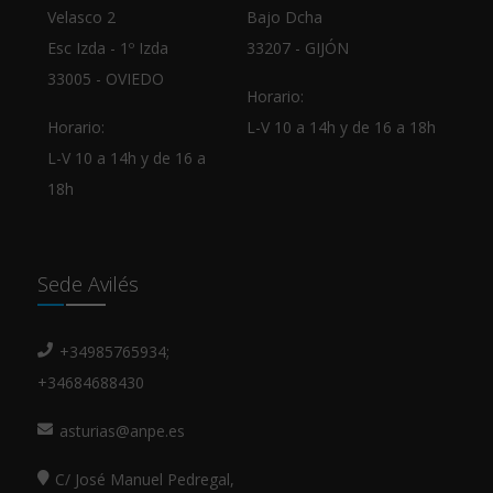
Velasco 2
Bajo Dcha
Esc Izda - 1º Izda
33207 - GIJÓN
33005 - OVIEDO
Horario:
Horario:
L-V 10 a 14h y de 16 a 18h
L-V 10 a 14h y de 16 a
18h
Sede Avilés
+34985765934;
+34684688430
asturias@anpe.es
C/ José Manuel Pedregal,