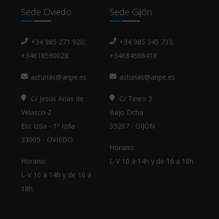
Sede Oviedo
Sede Gijón
+34 985 271 920;
+34 985 345 733;
+34618590028
+34684688418
asturias@anpe.es
asturias@anpe.es
C/ Jesús Arias de
C/ Tineo 3
Velasco 2
Bajo Dcha
Esc Izda - 1º Izda
33207 - GIJÓN
33005 - OVIEDO
Horario:
Horario:
L-V 10 a 14h y de 16 a 18h
L-V 10 a 14h y de 16 a
18h