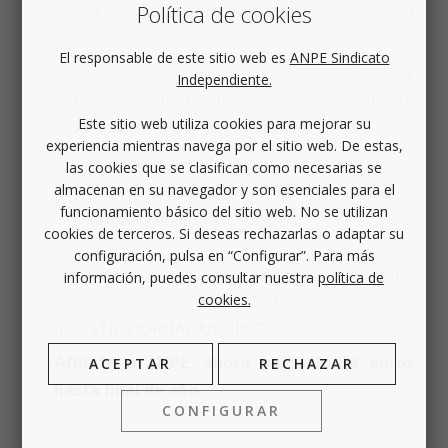
Política de cookies
Eliges la fecha y añades la jornada a la
cesta.
El responsable de este sitio web es
ANPE Sindicato
Haz clic en el carrito o en ver cesta y
Independiente.
finaliza preinscripción, posteriormente
Este sitio web utiliza cookies para mejorar su
rellena tus datos personales.
experiencia mientras navega por el sitio web. De estas,
Adjunta la documentación necesaria.
las cookies que se clasifican como necesarias se
Si es necesario, efectúa el pago en la
almacenan en su navegador y son esenciales para el
funcionamiento básico del sitio web. No se utilizan
pasarela y finaliza el proceso.
cookies de terceros. Si deseas rechazarlas o adaptar su
configuración, pulsa en “Configurar”. Para más
Si quieres ver un vídeo tutorial de cómo
información, puedes consultar nuestra
política de
inscribirse, haz clic en en el siguiente enlace:
cookies.
REGISTRO JORNADA/CURSO
Afíliate a ANPE, ahora por sólo 38 euros
ACEPTAR
RECHAZAR
hasta final de año
CONFIGURAR