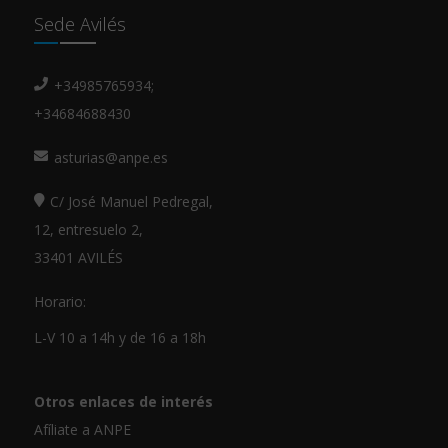
Sede Avilés
+34985765934;
+34684688430
asturias@anpe.es
C/ José Manuel Pedregal,
12, entresuelo 2,
33401 AVILÉS
Horario:
L-V 10 a 14h y de 16 a 18h
Otros enlaces de interés
Afíliate a ANPE