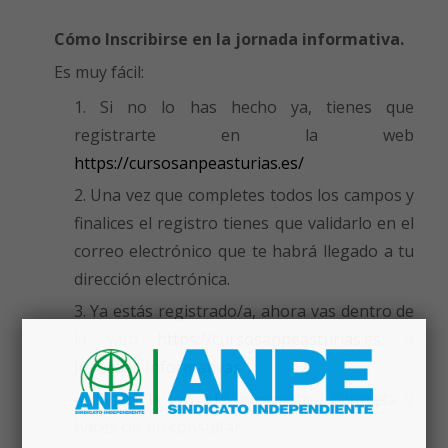
Cómo Inscribirse en la jornada informativa.
Es muy fácil:
Si no lo has hecho ya, tienes que
registrarte en la web
https://cursosanpeasturias.es/
Una vez que completes todos los campos y
finalices el registro tienes que validarlo en el
correo electrónico que te habrá llegado a tu
dirección electrónica.
Ya estás registrado/a, ahora vas dentro de
la web
https://cursosanpeasturias.es
, a
Jornadas Informativas
.
Eliges la jornada informativa concreta y
haces clic en consultar.