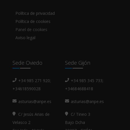
Política de privacidad
Política de cookies
Panel de cookies
Aviso legal
Sede Oviedo
Sede Gijón
+34 985 271 920;
+34 985 345 733;
+34618590028
+34684688418
asturias@anpe.es
asturias@anpe.es
C/ Jesús Arias de
C/ Tineo 3
Velasco 2
Bajo Dcha