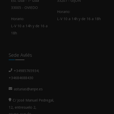
Esc Izda - 1º Izda
33207 - GIJÓN
33005 - OVIEDO
Horario:
Horario:
L-V 10 a 14h y de 16 a 18h
L-V 10 a 14h y de 16 a
18h
Sede Avilés
+34985765934;
+34684688430
asturias@anpe.es
C/ José Manuel Pedregal,
12, entresuelo 2,