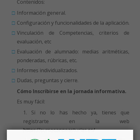
Contenidos:
Información general.
Configuración y funcionalidades de la aplicación.
Vinculación de Competencias, criterios de
evaluación, etc
Evaluación de alumnado: medias aritméticas,
ponderadas, rúbricas, etc.
Informes individualizados.
Dudas, preguntas y cierre.
Cómo Inscribirse en la jornada informativa.
Es muy fácil:
Si no lo has hecho ya, tienes que
registrarte en la web
https://cursosanpeasturias.es/
Una vez que completes todos los campos y