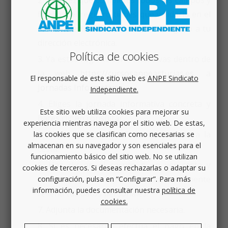
finalices el registro tienes que validarlo en el
correo electrónico que te habrá llegado a tu
dirección electrónica.
Política de cookies
Ya estás registrado/a, ahora vas dentro de
la web
https://cursosanpeasturias.es
, a
El responsable de este sitio web es
ANPE Sindicato
Jornadas Informativas
.
Independiente.
Eliges la jornada informativa concreta y
Este sitio web utiliza cookies para mejorar su
haces clic en consultar.
experiencia mientras navega por el sitio web. De estas,
Eliges la fecha y añades la jornada a la
las cookies que se clasifican como necesarias se
almacenan en su navegador y son esenciales para el
cesta.
funcionamiento básico del sitio web. No se utilizan
Haz clic en el carrito o en ver cesta y
cookies de terceros. Si deseas rechazarlas o adaptar su
finaliza preinscripción, posteriormente
configuración, pulsa en “Configurar”. Para más
información, puedes consultar nuestra
política de
rellena tus datos personales.
cookies.
Adjunta la documentación necesaria.
Si es necesario, efectúa el pago en la