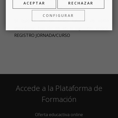
ACEPTAR
RECHAZAR
pasarela y finaliza el proceso.
CONFIGURAR
Si quieres ver un vídeo tutorial de cómo
inscribirse, haz clic en en el siguiente enlace:
REGISTRO JORNADA/CURSO
Accede a la Plataforma de
Formación
Oferta educactiva online